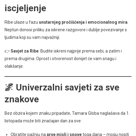
iscjeljenje
Ribe ulaze u fazu
unutarnjeg pročišćenja i emocionalnog mira
.
Neptun donosi priliku za iskrene razgovore i dublje povezivanje s
ljudima koji su vam najvažniji.
👉
Savjet za Ribe
: Budite iskreni najprije prema sebi, a zatim i
prema drugima. Oprost i otvorenost donijet će vam snagu i
olakšanje.
🌌 Univerzalni savjeti za sve
znakove
Bez obzira kojem znaku pripadate, Tamara Globa naglašava da 1.
listopada može biti značajan dan za sve:
Obratite pažnju na
prve misli i snove
toga dana – mogu nositi