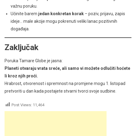
važnu poruku.
Učinite barem
jedan konkretan korak
– poziv, prijavu, zapis
ideje… male akcije mogu pokrenuti veliki lanac pozitivnih
događaja.
Zaključak
Poruka Tamare Globe je jasna:
Planeti otvaraju vrata sreće, ali samo vi možete odlučiti hoćete
li kroz njih proći.
Hrabrost, otvorenost i spremnost na promjene mogu 1. listopad
pretvoriti u dan kada postajete stvarni tvorci svoje sudbine.
Post Views:
11,464