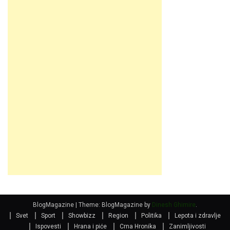
BlogMagazine
|
Theme: BlogMagazine by
Dinesh Ghimire
.
Svet
Sport
Showbizz
Region
Politika
Lepota i zdravlje
Ispovesti
Hrana i piće
Crna Hronika
Zanimljivosti