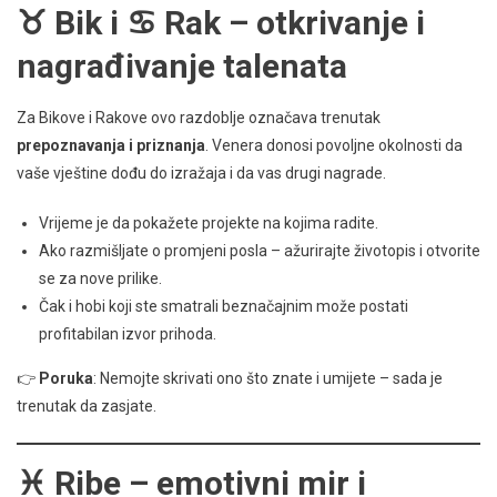
♉ Bik i ♋ Rak – otkrivanje i
nagrađivanje talenata
Za Bikove i Rakove ovo razdoblje označava trenutak
prepoznavanja i priznanja
. Venera donosi povoljne okolnosti da
vaše vještine dođu do izražaja i da vas drugi nagrade.
Vrijeme je da pokažete projekte na kojima radite.
Ako razmišljate o promjeni posla – ažurirajte životopis i otvorite
se za nove prilike.
Čak i hobi koji ste smatrali beznačajnim može postati
profitabilan izvor prihoda.
👉
Poruka
: Nemojte skrivati ono što znate i umijete – sada je
trenutak da zasjate.
♓ Ribe – emotivni mir i