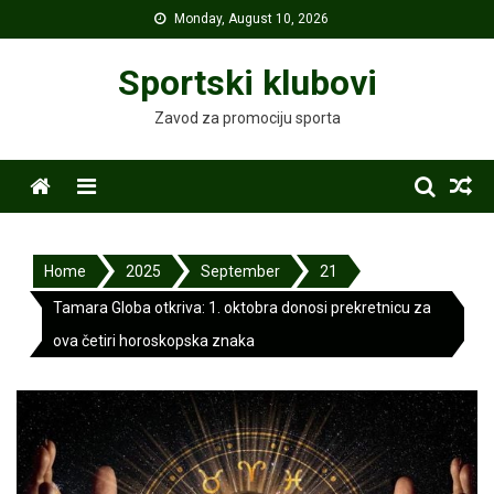
Skip
Monday, August 10, 2026
to
content
Sportski klubovi
Zavod za promociju sporta
Menu
Home
2025
September
21
Tamara Globa otkriva: 1. oktobra donosi prekretnicu za
ova četiri horoskopska znaka