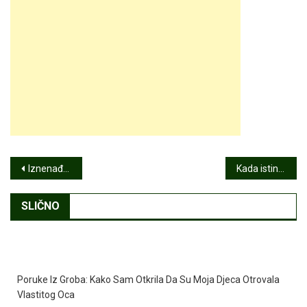
Post
Iznenađenje nakon gubitka: Kako me je svekarova tišina naučila pravoj vrednosti ljubavi i poverenja
Kada istina promijeni sve: priča o gubitku, izdaji i novom početku
navigation
SLIČNO
Poruke Iz Groba: Kako Sam Otkrila Da Su Moja Djeca Otrovala
Vlastitog Oca