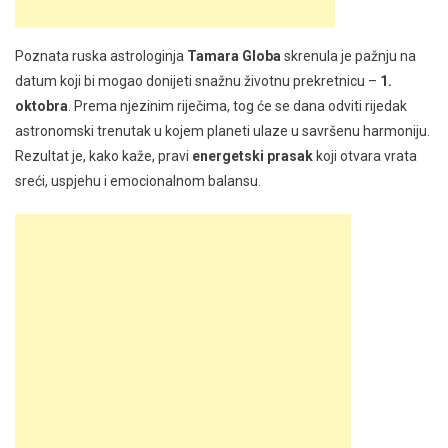
Oktobra
Donosi
Prekretnicu
Poznata ruska astrologinja
Tamara Globa
skrenula je pažnju na
Za
datum koji bi mogao donijeti snažnu životnu prekretnicu –
1.
Ova
oktobra
. Prema njezinim riječima, tog će se dana odviti rijedak
Četiri
astronomski trenutak u kojem planeti ulaze u savršenu harmoniju.
Horoskopska
Rezultat je, kako kaže, pravi
energetski prasak
koji otvara vrata
Znaka
sreći, uspjehu i emocionalnom balansu.