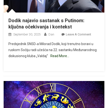
Dodik najavio sastanak s Putinom:
ključna očekivanja i kontekst
On
September 30, 2025
Dan
Leave A Comment
Dodik
Predsjednik SNSD‑a Milorad Dodik, koji trenutno boravi u
Najavio
ruskom Sočiju radi učešća na 22. sastanku Međunarodnog
Sastanak
diskusionog kluba „Valdaj“
Read More…
S
Putinom:
Ključna
Očekivanja
I
Kontekst