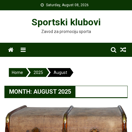
Skip
Saturday, August 08, 2026
to
content
Sportski klubovi
Zavod za promociju sporta
Menu
Home
2025
August
MONTH:
AUGUST 2025