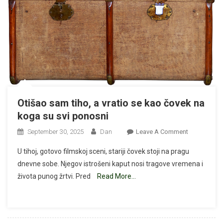
Otišao sam tiho, a vratio se kao čovek na
koga su svi ponosni
On
September 30, 2025
Dan
Leave A Comment
Otišao
U tihoj, gotovo filmskoj sceni, stariji čovek stoji na pragu
Sam
dnevne sobe. Njegov istrošeni kaput nosi tragove vremena i
Tiho,
života punog žrtvi. Pred
Read More…
A
Vratio
Se
Kao
Čovek