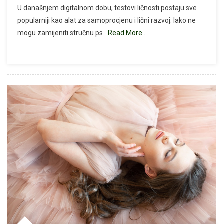
U današnjem digitalnom dobu, testovi ličnosti postaju sve
Vaš
popularniji kao alat za samoprocjenu i lični razvoj. Iako ne
Izbor
mogu zamijeniti stručnu ps
Read More…
Psa
Otkriva
O
Vašoj
Ličnosti?
Psihološki
Test
Koji
Nudi
Zanimljive
Uvide