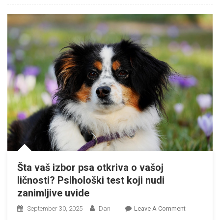
Donosi
Oktobar
Prema
Kineskom
Horoskopu
Šta vaš izbor psa otkriva o vašoj
ličnosti? Psihološki test koji nudi
zanimljive uvide
On
September 30, 2025
Dan
Leave A Comment
Šta