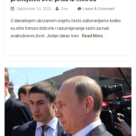
On
September 30, 2025
Dan
Leave A Comment
Kako
U današnjem ubrzanom svijetu često zaboravljamo koliko
Jedan
su sitni trenuci dobrote i razumijevanja važni za naš
Mali
svakodnevni život. Jedan takav tren
Read More…
Gest
Ljubaznosti
Može
Promijeniti
Sve:
Priča
Iz
Metroa