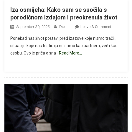
Iza osmijeha: Kako sam se suočila s
porodičnom izdajom i preokrenula život
On
September 30, 2025
Dan
Leave A Comment
Iza
Ponekad nas život postavi pred izazove koje nismo tražili,
Osmijeha:
situacije koje nas testiraju ne samo kao partnera, već i kao
Kako
osobu. Ovo je priča o sna
Read More…
Sam
Se
Suočila
S
Porodičnom
Izdajom
I
Preokrenula
Život