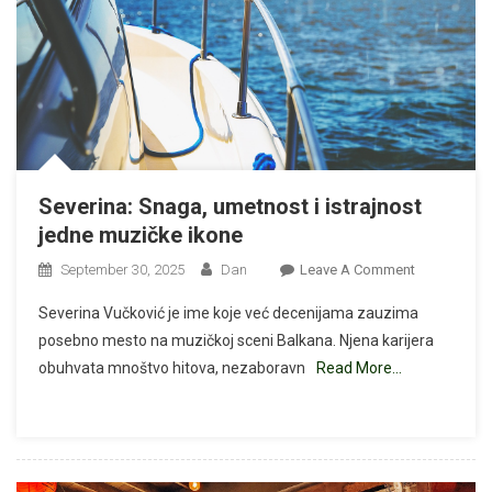
Sopstvenim
Životom
Severina: Snaga, umetnost i istrajnost
jedne muzičke ikone
On
September 30, 2025
Dan
Leave A Comment
Severina:
Severina Vučković je ime koje već decenijama zauzima
Snaga,
posebno mesto na muzičkoj sceni Balkana. Njena karijera
Umetnost
obuhvata mnoštvo hitova, nezaboravn
Read More…
I
Istrajnost
Jedne
Muzičke
Ikone