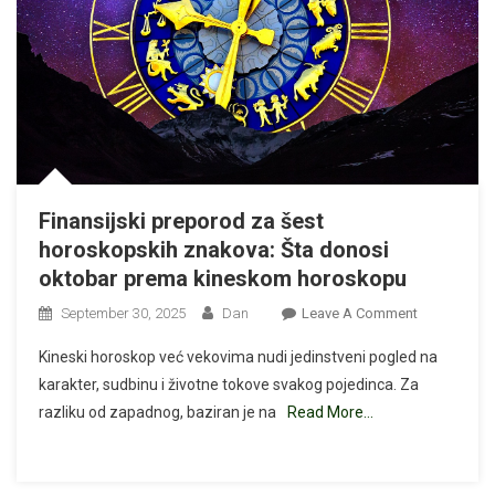
Finansijski preporod za šest
horoskopskih znakova: Šta donosi
oktobar prema kineskom horoskopu
On
September 30, 2025
Dan
Leave A Comment
Finansijski
Kineski horoskop već vekovima nudi jedinstveni pogled na
Preporod
karakter, sudbinu i životne tokove svakog pojedinca. Za
Za
razliku od zapadnog, baziran je na
Read More…
Šest
Horoskopsk
Znakova:
Šta