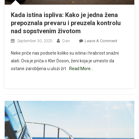
Kada istina ispliva: Kako je jedna žena
prepoznala prevaru i preuzela kontrolu
nad sopstvenim životom
On
September 30, 2025
Dan
Leave A Comment
Kada
Neke priče nas podsete koliko su istina i hrabrost snažni
Istina
alati. Ova je priča o Kler Doson, ženi koja je umesto da
Ispliva:
ostane zarobljena u ulozi žrt
Read More…
Kako
Je
Jedna
Žena
Prepoznala
Prevaru
I
Preuzela
Kontrolu
Nad