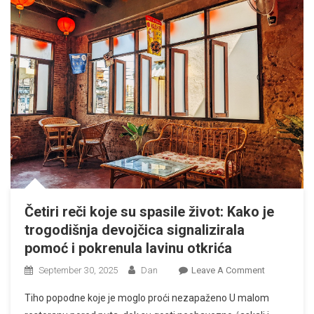
Četiri reči koje su spasile život: Kako je
trogodišnja devojčica signalizirala
pomoć i pokrenula lavinu otkrića
On
September 30, 2025
Dan
Leave A Comment
Četiri
Tiho popodne koje je moglo proći nezapaženo U malom
Reči