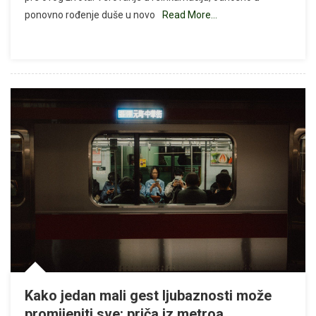
ponovno rođenje duše u novo
Read More…
Već
Živeli
Na
Zemlji?
4
Pouzdana
Znaka
Da
Vam
Ovo
Nije
Prvi
Život
Kako jedan mali gest ljubaznosti može
promijeniti sve: priča iz metroa