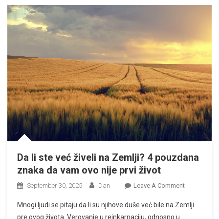
Na
Koga
Su
Svi
Ponosni
Da li ste već živeli na Zemlji? 4 pouzdana
znaka da vam ovo nije prvi život
On
September 30, 2025
Dan
Leave A Comment
Da
Mnogi ljudi se pitaju da li su njihove duše već bile na Zemlji
Li
pre ovog života. Verovanje u reinkarnaciju, odnosno u
Ste