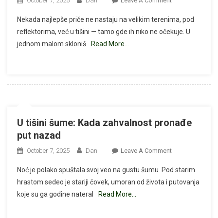
October 7, 2025
Dan
Leave A Comment
🐾
Nekada najlepše priče ne nastaju na velikim terenima, pod
Novak
reflektorima, već u tišini — tamo gde ih niko ne očekuje. U
Đoković
jednom malom skloniš
Read More…
—
39
Novih
Domova
I
Jedna
Tiha
U tišini šume: Kada zahvalnost pronađe
Lekcija
put nazad
O
Ljubavi
On
October 7, 2025
Dan
Leave A Comment
❤️
U
Noć je polako spuštala svoj veo na gustu šumu. Pod starim
Tišini
hrastom sedeo je stariji čovek, umoran od života i putovanja
Šume:
koje su ga godine nateral
Read More…
Kada
Zahvalnost
Pronađe