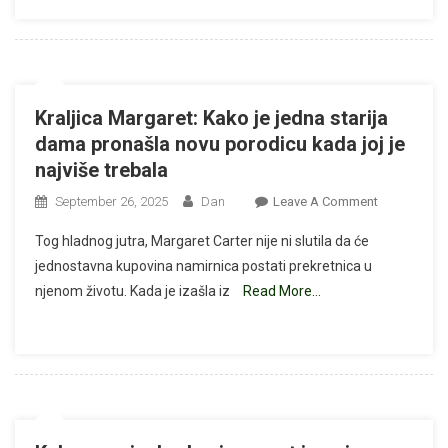
Priča
O
Ljubavi,
Granicama
I
Kraljica Margaret: Kako je jedna starija
Dostojanstv
dama pronašla novu porodicu kada joj je
najviše trebala
On
September 26, 2025
Dan
Leave A Comment
Kraljica
Tog hladnog jutra, Margaret Carter nije ni slutila da će
Margaret:
jednostavna kupovina namirnica postati prekretnica u
Kako
njenom životu. Kada je izašla iz
Read More…
Je
Jedna
Starija
Dama
Pronašla
Novu
Porodicu