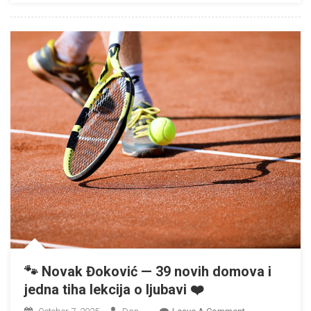
Dobio
Javno
Izvinjenje
Od
Piersa
Morgana
🐾 Novak Đoković — 39 novih domova i
jedna tiha lekcija o ljubavi ❤️
On