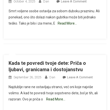
On
October 4, 2025
Dan
Leave A Comment
Snaga
Smrt voljene osobe ostavlja za sobom duboku prazninu. Ali
Sećanja:
ponekad, ono što dolazi nakon gubitka može biti jednako
Priča
teško. Tako je bilo i za mene, E
Read More…
O
Ljubavi
Koja
Nadilazi
Prepreke
Kada te povredi tvoje dete: Priča o
ljubavi, granicama i dostojanstvu
On
September 26, 2025
Dan
Leave A Comment
Kada
Najdublje rane ne ostavljaju stranci, već oni koje najviše
Te
volimo. A kad te povredi tvoje sopstveno dete, bol je tih, ali
Povredi
razoran. Ovo je priča o
Read More…
Tvoje
Dete: