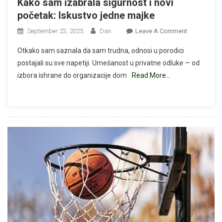
Kako sam izabrala sigurnost i novi
Kada
početak: Iskustvo jedne majke
Joj
Je
On
September 23, 2025
Dan
Leave A Comment
Najviše
Kako
Trebala
Otkako sam saznala da sam trudna, odnosi u porodici
Sam
postajali su sve napetiji. Umešanost u privatne odluke — od
Izabrala
izbora ishrane do organizacije dom
Read More…
Sigurnost
I
Novi
Početak:
Iskustvo
Jedne
Majke