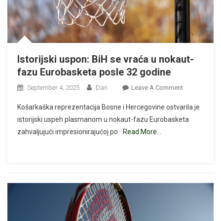
Istorijski uspon: BiH se vraća u nokaut-
fazu Eurobasketa posle 32 godine
On
September 4, 2025
Dan
Leave A Comment
Istorijski
Košarkaška reprezentacija Bosne i Hercegovine ostvarila je
Uspon:
istorijski uspeh plasmanom u nokaut-fazu Eurobasketa
BiH
zahvaljujući impresionirajućoj po
Read More…
Se
Vraća
U
Nokaut-
Fazu
Eurobasketa
Posle
32