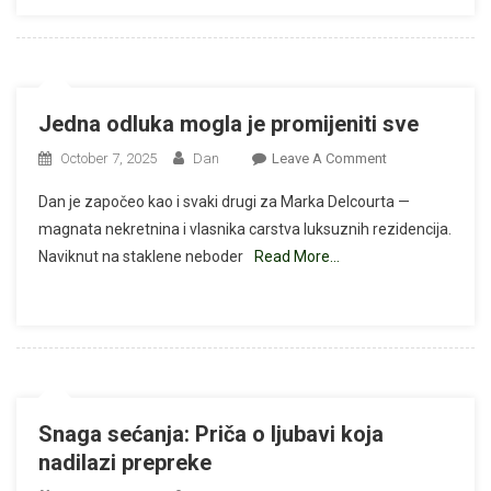
Put
Nazad
Jedna odluka mogla je promijeniti sve
On
October 7, 2025
Dan
Leave A Comment
Jedna
Dan je započeo kao i svaki drugi za Marka Delcourta —
Odluka
magnata nekretnina i vlasnika carstva luksuznih rezidencija.
Mogla
Naviknut na staklene neboder
Read More…
Je
Promijeniti
Sve
Snaga sećanja: Priča o ljubavi koja
nadilazi prepreke