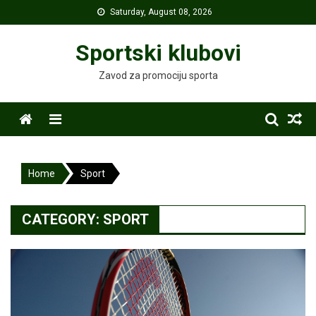
Skip
Saturday, August 08, 2026
to
content
Sportski klubovi
Zavod za promociju sporta
Menu
Home
Sport
CATEGORY:
SPORT