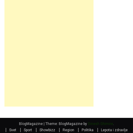
BlogMagazine
|
Theme: BlogMagazine by
Dinesh Ghimire
.
Svet
Sport
Showbizz
Region
Politika
Lepota i zdravlje