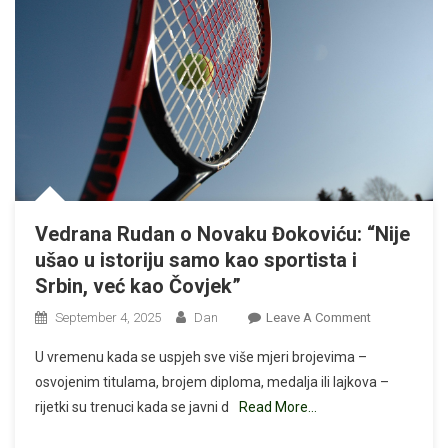
Godine
Vedrana Rudan o Novaku Đokoviću: “Nije
ušao u istoriju samo kao sportista i
Srbin, već kao Čovjek”
On
September 4, 2025
Dan
Leave A Comment
Vedrana
U vremenu kada se uspjeh sve više mjeri brojevima –
Rudan
osvojenim titulama, brojem diploma, medalja ili lajkova –
O
rijetki su trenuci kada se javni d
Read More…
Novaku
Đokoviću: