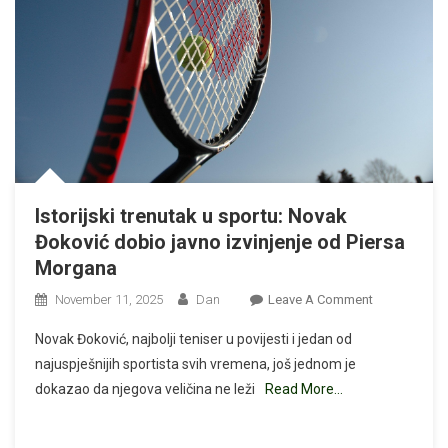
Istorijski trenutak u sportu: Novak
Đoković dobio javno izvinjenje od Piersa
Morgana
On
November 11, 2025
Dan
Leave A Comment
Istorijski
Novak Đoković, najbolji teniser u povijesti i jedan od
Trenutak
najuspješnijih sportista svih vremena, još jednom je
U
dokazao da njegova veličina ne leži
Read More…
Sportu:
Novak
Đoković