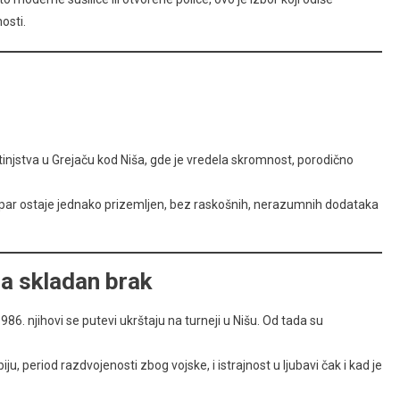
osti.
tinjstva u Grejaču kod Niša, gde je vredela skromnost, porodično
i, par ostaje jednako prizemljen, bez raskošnih, nerazumnih dodataka
za skladan brak
1986. njihovi se putevi ukrštaju na turneji u Nišu. Od tada su
ju, period razdvojenosti zbog vojske, i istrajnost u ljubavi čak i kad je