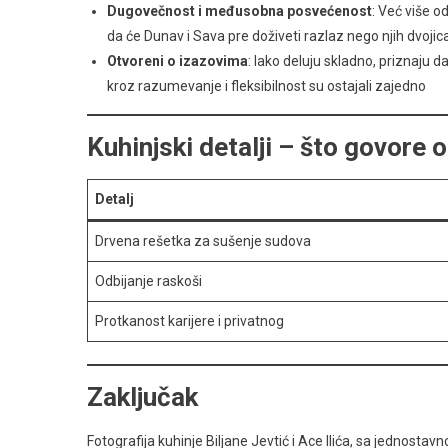
Dugovečnost i međusobna posvećenost
: Već više o
da će Dunav i Sava pre doživeti razlaz nego njih dvojic
Otvoreni o izazovima
: Iako deluju skladno, priznaju d
kroz razumevanje i fleksibilnost su ostajali zajedno
Kuhinjski detalji – što govore o
Detalj
Drvena rešetka za sušenje sudova
Odbijanje raskoši
Protkanost karijere i privatnog
Zaključak
Fotografija kuhinje Biljane Jevtić i Ace Ilića, sa jednosta