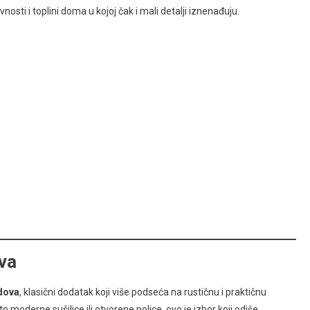
osti i toplini doma u kojoj čak i mali detalji iznenađuju.
va
udova
, klasični dodatak koji više podseća na rustičnu i praktičnu
oderne sušilice ili otvorene police, ovo je izbor koji odiše