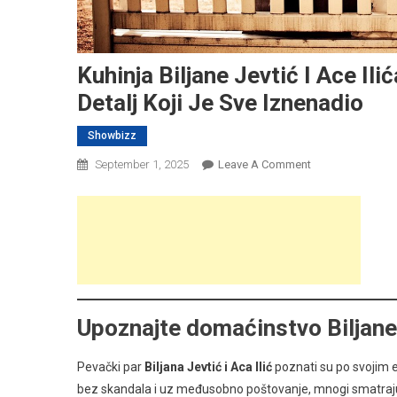
Kuhinja Biljane Jevtić I Ace I
Detalj Koji Je Sve Iznenadio
Showbizz
On
September 1, 2025
Leave A Comment
Kuhinja
Biljane
Jevtić
I
Ace
Ilića
–
Upoznajte domaćinstvo Biljane 
Gde
Sušite
Pevački par
Biljana Jevtić i Aca Ilić
poznati su po svojim e
Sudove?
Neobičan
bez skandala i uz međusobno poštovanje, mnogi smatraju j