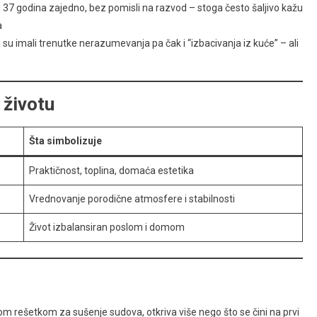
d 37 godina zajedno, bez pomisli na razvod – stoga često šaljivo kažu
a
a su imali trenutke nerazumevanja pa čak i “izbacivanja iz kuće” – ali
 životu
Šta simbolizuje
Praktičnost, toplina, domaća estetika
Vrednovanje porodične atmosfere i stabilnosti
Život izbalansiran poslom i domom
vnom rešetkom za sušenje sudova, otkriva više nego što se čini na prvi