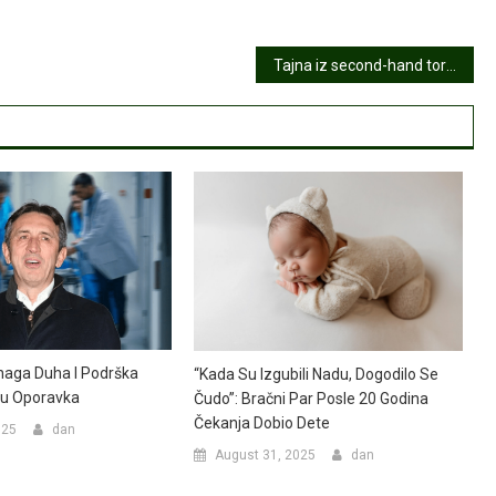
Tajna iz second-hand torbe: Pismo koje je dirnulo hiljade i podsetilo nas na snagu empatije
Snaga Duha I Podrška
“Kada Su Izgubili Nadu, Dogodilo Se
tu Oporavka
Čudo”: Bračni Par Posle 20 Godina
Čekanja Dobio Dete
025
dan
August 31, 2025
dan