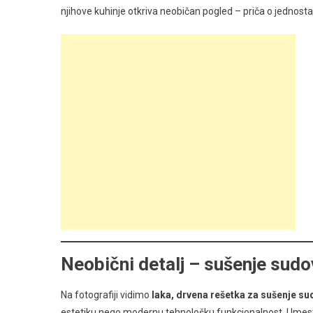
Detalj
njihove kuhinje otkriva neobičan pogled – priča o jednostavn
Koji
Je
Sve
Iznenadio
Neobični detalj – sušenje sudo
Na fotografiji vidimo
laka, drvena rešetka za sušenje s
estetiku nego modernu tehnološku funkcionalnost. Umesto m