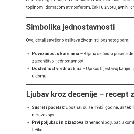
toplinom i domaćom atmosferom, čak i u životu javnih ličn
Simbolika jednostavnosti
Ovaj detalj savršeno oslikava životni stil poznatog para:
Povezanost s korenima
– Biljana se često priseća de
zajedništvo i jednostavnost
Doslednost vrednostima
– Uprkos blještavoj karijer
u domu
Ljubav kroz decenije – recept 
Susret i početak
: Upoznali su se 1983. godine, ali tek 
nerazdvojni
Prvi poljubac i niz izazova
: Iznenadni poljubac u kombi
teško