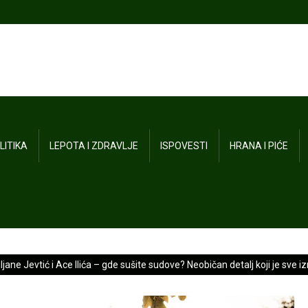
LITIKA
LEPOTA I ZDRAVLJE
ISPOVESTI
HRANA I PIĆE
ljane Jevtić i Ace Ilića – gde sušite sudove? Neobičan detalj koji je sve 