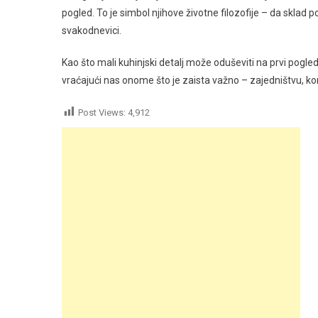
pogled. To je simbol njihove životne filozofije – da sklad
svakodnevici.
Kao što mali kuhinjski detalj može oduševiti na prvi pogle
vraćajući nas onome što je zaista važno – zajedništvu, kor
Post Views:
4,912