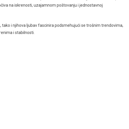
 počiva na iskrenosti, uzajamnom poštovanju i jednostavnoj
d, tako i njihova ljubav fascinira podsmehujući se trošnim trendovima,
enima i stabilnosti.