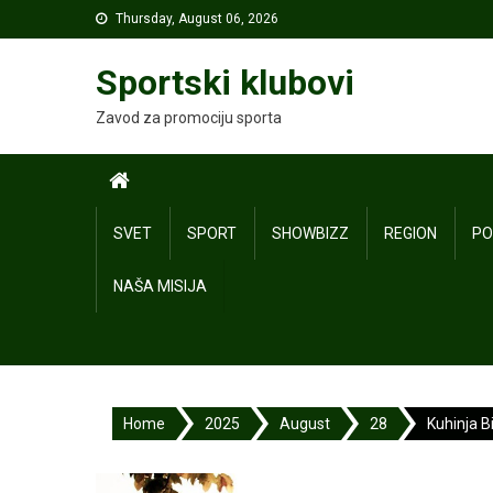
Skip
Thursday, August 06, 2026
to
content
Sportski klubovi
Zavod za promociju sporta
SVET
SPORT
SHOWBIZZ
REGION
PO
NAŠA MISIJA
Home
2025
August
28
Kuhinja Bi