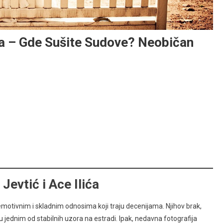
lića – Gde Sušite Sudove? Neobičan
Jevtić i Ace Ilića
motivnim i skladnim odnosima koji traju decenijama. Njihov brak,
ednim od stabilnih uzora na estradi. Ipak, nedavna fotografija